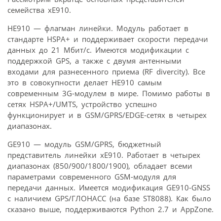
семейства xE910.
HE910 — флагман линейки. Модуль работает в
стандарте HSPA+ и поддерживает скорости передачи
данных до 21 Мбит/c. Имеются модификации с
поддержкой GPS, а также с двумя антенными
входами для разнесенного приема (RF divercity). Все
это в совокупности делает HE910 самым
современным 3G-модулем в мире. Помимо работы в
сетях HSPA+/UMTS, устройство успешно
функционирует и в GSM/GPRS/EDGE-сетях в четырех
диапазонах.
GE910 — модуль GSM/GPRS, бюджетный
представитель линейки xE910. Работает в четырех
диапазонах (850/900/1800/1900), обладает всеми
параметрами современного GSM-модуля для
передачи данных. Имеется модификация GE910-GNSS
с наличием GPS/ГЛОНАСС (на базе ST8088). Как было
сказано выше, поддерживаются Python 2.7 и AppZone.