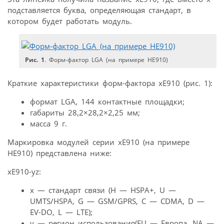
подставляется буква, определяющая стандарт, в
котором будет работать модуль.
Рис. 1
. Форм-фактор LGA (на примере HE910)
Краткие характеристики форм-фактора xE910 (рис. 1):
формат LGA, 144 контактные площадки;
габариты 28,2×28,2×2,25 мм;
масса 9 г.
Маркировка модулей серии xE910 (на примере
HE910) представлена ниже:
xE910-yz:
x — стандарт связи (H — HSPA+, U —
UMTS/HSPA, G — GSM/GPRS, C — CDMA, D —
EV-DO, L — LTE);
y — регион использования(EU — Европа, NA —