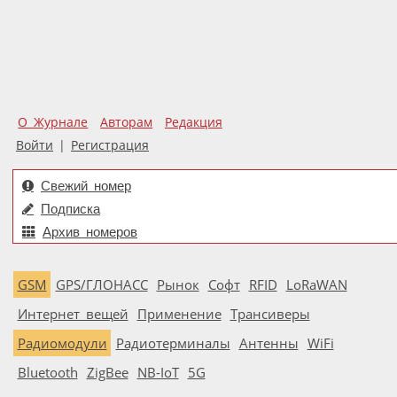
О Журнале
Авторам
Редакция
Войти
|
Регистрация
Свежий номер
Подписка
Архив номеров
GSM
GPS/ГЛОНАСС
Рынок
Софт
RFID
LoRaWAN
Интернет вещей
Применение
Трансиверы
Радиомодули
Радиотерминалы
Антенны
WiFi
Bluetooth
ZigBee
NB-IoT
5G