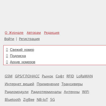
О Журнале
Авторам
Редакция
Войти
|
Регистрация
Свежий номер
Подписка
Архив номеров
GSM
GPS/ГЛОНАСС
Рынок
Софт
RFID
LoRaWAN
Интернет вещей
Применение
Трансиверы
Радиомодули
Радиотерминалы
Антенны
WiFi
Bluetooth
ZigBee
NB-IoT
5G