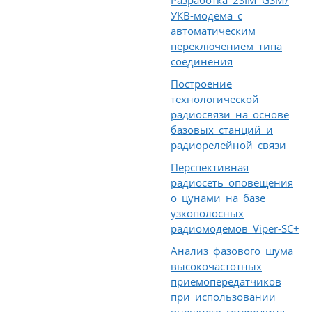
Разработка 2SIM GSM/
УКВ-модема с
автоматическим
переключением типа
соединения
Построение
технологической
радиосвязи на основе
базовых станций и
радиорелейной связи
Перспективная
радиосеть оповещения
о цунами на базе
узкополосных
радиомодемов Viper-SC+
Анализ фазового шума
высокочастотных
приемопередатчиков
при использовании