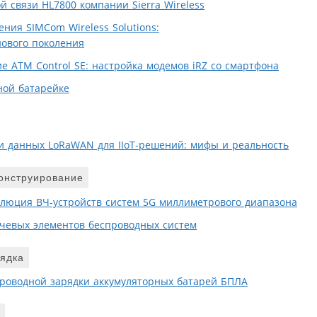
 связи HL7800 компании Sierra Wireless
ния SIMCom Wireless Solutions:
нового поколения
е ATM Control SE: настройка модемов iRZ со смартфона
дной батарейке
и данных LoRaWAN для IIoT-решений: мифы и реальность
онструирование
олюция ВЧ-устройств систем 5G миллиметрового диапазона
чевых элементов беспроводных систем
ядка
проводной зарядки аккумуляторных батарей БПЛА