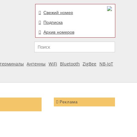
Свежий номер
Подписка
Архив номеров
Поиск
отерминалы
Антенны
WiFi
Bluetooth
ZigBee
NB-IoT
Реклама