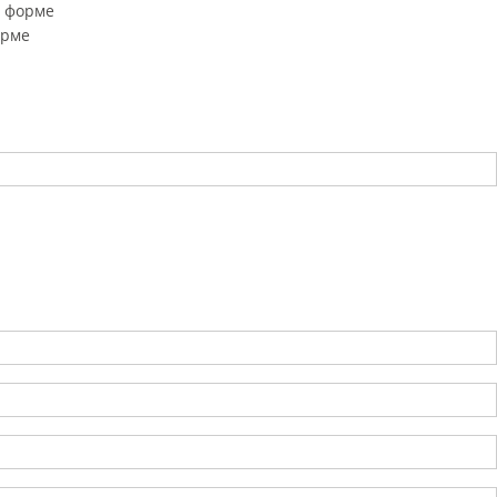
й форме
орме