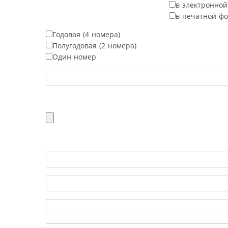
в электронно
в печатной ф
Годовая (4 номера)
Полугодовая (2 номера)
Один номер