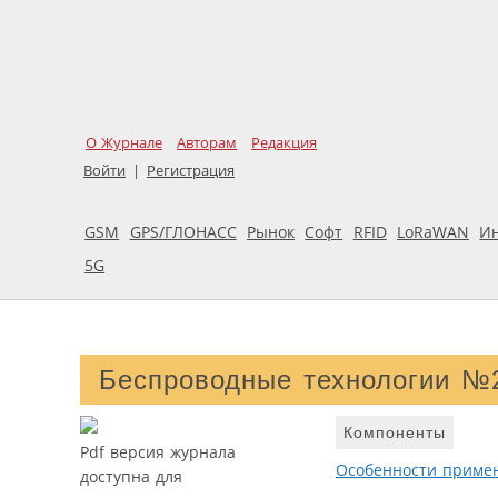
О Журнале
Авторам
Редакция
Войти
|
Регистрация
GSM
GPS/ГЛОНАСС
Рынок
Софт
RFID
LoRaWAN
И
5G
Беспроводные технологии №
Компоненты
Pdf версия журнала
Особенности примен
доступна для