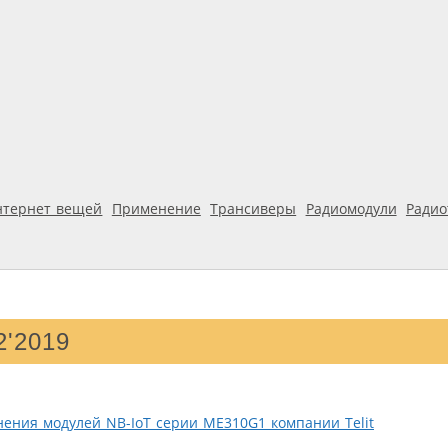
нтернет вещей
Применение
Трансиверы
Радиомодули
Ради
2'2019
ения модулей NB-IoT серии ME310G1 компании Telit