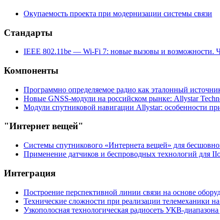
Окупаемость проекта при модернизации системы связи
Стандарты
IEEE 802.11be — Wi-Fi 7: новые вызовы и возможности. Ч
Компоненты
Программно определяемое радио как эталонный источни
Новые GNSS-модули на российском рынке: Allystar Techn
Модули спутниковой навигации Allystar: особенности пр
"Интернет вещей"
Системы спутникового «Интернета вещей» для бесшовно
Применение датчиков и беспроводных технологий для II
Интеграция
Построение перспективной линии связи на основе обо
Технические сложности при реализации телемеханики на
Узкополосная технологическая радиосеть УКВ-диапазона 