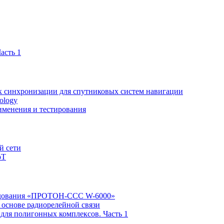
асть 1
к синхронизации для спутниковых систем навигации
ology
именения и тестирования
й сети
oT
рудования «ПРОТОН-ССС W-6000»
 основе радиорелейной связи
для полигонных комплексов. Часть 1