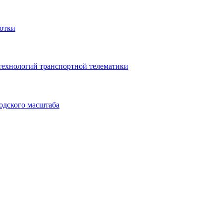
ботки
ехнологий транспортной телематики
родского масштаба