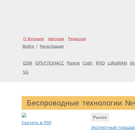
О Журнале
Авторам
Редакция
Войти
|
Регистрация
GSM
GPS/ГЛОНАСС
Рынок
Софт
RFID
LoRaWAN
И
5G
Беспроводные технологии №
Рынок
Скачать в PDF
Экспертный плацда