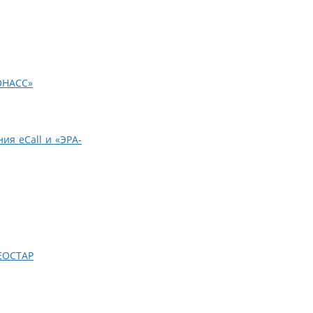
ЛОНАСС»
ия eCall и «ЭРА-
ЕОСТАР