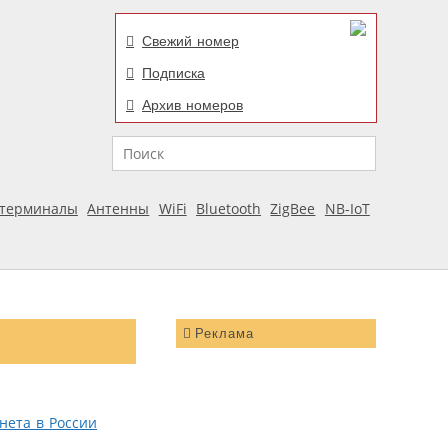
Свежий номер
Подписка
Архив номеров
Поиск
отерминалы
Антенны
WiFi
Bluetooth
ZigBee
NB-IoT
Реклама
ета в России