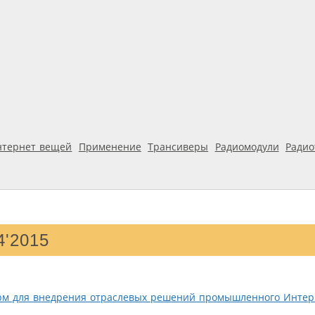
нтернет вещей
Применение
Трансиверы
Радиомодули
Ради
4'2015
рм для внедрения отраслевых решений промышленного Интерн