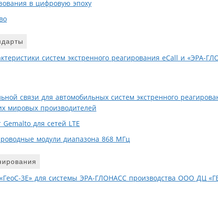
зования в цифровую эпоху
во
ндарты
ктеристики систем экстренного реагирования eCall и «ЭРА-Г
ьной связи для автомобильных cистем экстренного реагирован
их мировых производителей
 Gemalto для сетей LTE
роводные модули диапазона 868 МГц
нирования
«ГеоС-3Е» для системы ЭРА-ГЛОНАСС производства ООО ДЦ «Г