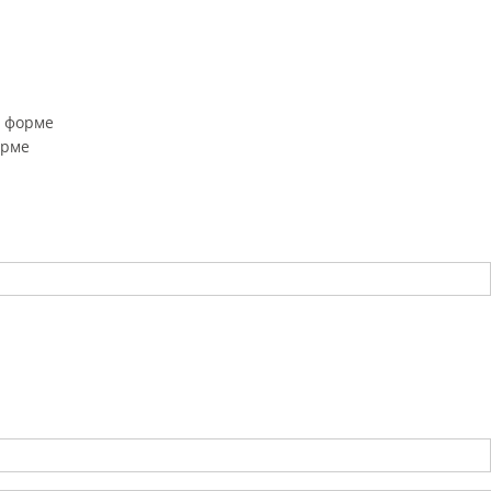
й форме
орме