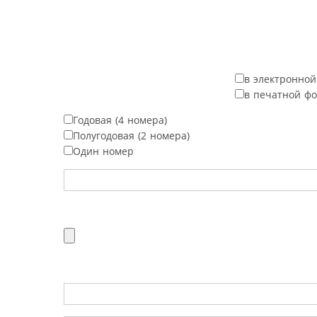
в электронно
в печатной ф
Годовая (4 номера)
Полугодовая (2 номера)
Один номер