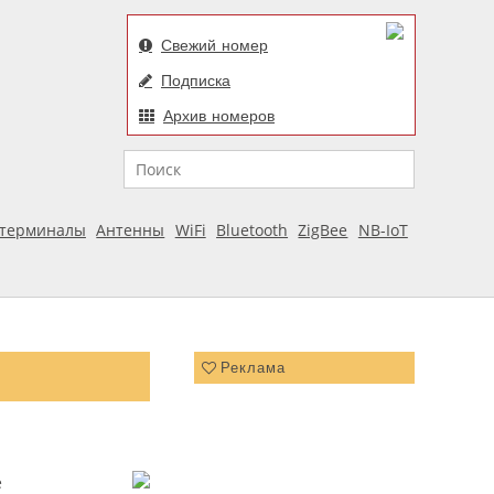
Свежий номер
Подписка
Архив номеров
Поиск
отерминалы
Антенны
WiFi
Bluetooth
ZigBee
NB-IoT
Реклама
е