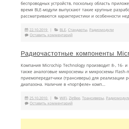
беспроводных устройств, поскольку область прилож
время BLE-модули выпускают такие крупные разработ
рассматриваются характеристики и особенности неда
22.10.2019
|
BLE
,
Стандарты
,
Радиомодули
Оставить комментарий
Радиочастотные компоненты Micr
Компания Microchip Technology производит 8-, 16-
также аналоговые микросхемы и микросхемы Flash-
приемопередатчики (трансиверы) для реализации реше
диапазона. Наличие в «портфеле» комп...
25.10.2010
|
WiFi
,
ZigBee
,
Трансиверы
,
Радиомодул
Оставить комментарий