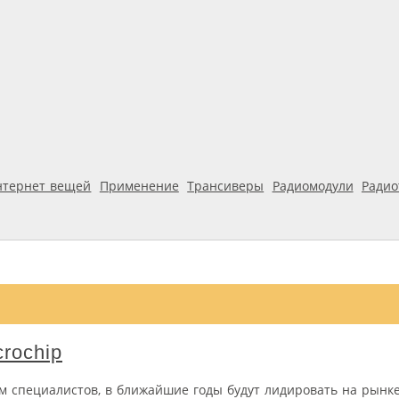
нтернет вещей
Применение
Трансиверы
Радиомодули
Ради
rochip
кам специалистов, в ближайшие годы будут лидировать на рынк