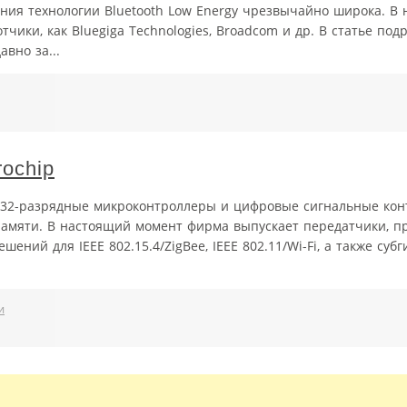
ения технологии Bluetooth Low Energy чрезвычайно широка. В
чики, как Bluegiga Technologies, Broadcom и др. В статье под
вно за...
ochip
 и 32-разрядные микроконтроллеры и цифровые сигнальные кон
памяти. В настоящий момент фирма выпускает передатчики, п
ний для IEEE 802.15.4/ZigBee, IEEE 802.11/Wi-Fi, а также субг
и