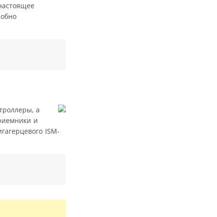
 настоящее
робно
троллеры, а
риемники и
игагерцевого ISM-