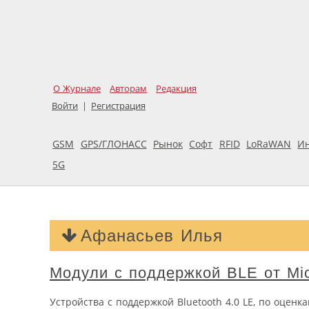
О Журнале
Авторам
Редакция
Войти
|
Регистрация
GSM
GPS/ГЛОНАСС
Рынок
Софт
RFID
LoRaWAN
И
5G
Афанасьев Илья
Модули с поддержкой BLE от Mic
Устройства с поддержкой Bluetooth 4.0 LE, по оцен