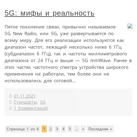
5G: мифы и реальность
Пятое поколение связи, привычно называемое
5G New Radio, или 5G, уже развертывается по
всему миру. Для его реализации используются как
диапазон частот, лежащий несколько ниже 6 ГГц
(субдиапазон 6 ГГц), так и частоты миллиметрового
диапазона от 24 ГГц и выше — 5G mmWave. Ранее в
этих частях частотного спектра устройства широкого
применения не работали, тем более они не
использовались для сотовой...
01.11.2021
Стандарты
,
5G
1 Комментарий
Страница 1 из 6
1
2
3
4
5
...
»
Последняя »