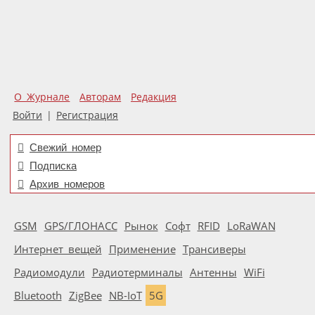
О Журнале
Авторам
Редакция
Войти
|
Регистрация
Свежий номер
Подписка
Архив номеров
GSM
GPS/ГЛОНАСС
Рынок
Софт
RFID
LoRaWAN
Интернет вещей
Применение
Трансиверы
Радиомодули
Радиотерминалы
Антенны
WiFi
Bluetooth
ZigBee
NB-IoT
5G