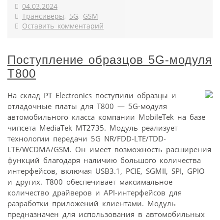
04.03.2024
Трансиверы
,
5G
,
GSM
Оставить комментарий
Поступление образцов 5G-модуля
T800
На склад PT Electronics поступили образцы и
отладочные платы для T800 — 5G-модуля
автомобильного класса компании MobileTek на базе
чипсета MediaTek MT2735. Модуль реализует
технологии передачи 5G NR/FDD-LTE/TDD-
LTE/WCDMA/GSM. Он имеет возможность расширения
функций благодаря наличию большого количества
интерфейсов, включая USB3.1, PCIE, SGMII, SPI, GPIO
и других. T800 обеспечивает максимальное
количество драйверов и API-интерфейсов для
разработки приложений клиентами. Модуль
предназначен для использования в автомобильных