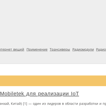
нтернет вещей
Применение
Трансиверы
Радиомодули
Ради
obiletek для реализации IoT
анхай, Китай) [1] — один из лидеров в области разработки и п