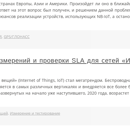
странах Европы, Азии и Америки. Произойдет ли оно в ближа
 ответ на этот вопрос был получен, и решением данной пробле
 нюансов реализации устройств, использующих NB-­IoT, а остан
R
,
GPS/ГЛОНАСС
змерений и проверки SLA для сетей «
ещей» (Internet of Things, IoT) стал мегатрендом. Беспроводн
яется в самых различных вертикалях и внедряется все более
развернутых на начало уже наступившего, 2020 года, возрасте
ещей
,
Измерение и тестирование