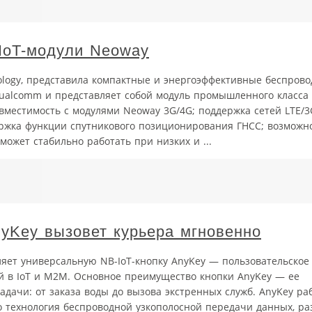
IoT-модули Neoway
ology, представила компактные и энергоэффективные беспрово
Qualcomm и представляет собой модуль промышленного класса
овместимость с модулями Neoway 3G/4G; поддержка сетей LTE/3
ержка функции спутникового позиционирования ГНСС; возможн
 может стабильно работать при низких и ...
yKey вызовет курьера мгновенно
ет универсальную NB-IoT-кнопку AnyKey — пользовательское 
й в IoT и M2M. Основное преимущество кнопки AnyKey — ее
дачи: от заказа воды до вызова экстренных служб. AnyKey раб
 Это технология беспроводной узкополосной передачи данных, р