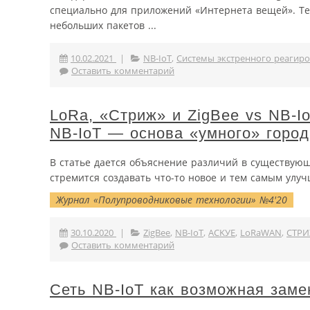
специально для приложений «Интернета вещей». Те
небольших пакетов ...
10.02.2021
|
NB-IoT
,
Системы экстренного реагир
Оставить комментарий
LoRa, «Стриж» и ZigBee vs NB-
NB-IoT — основа «умного» город
В статье дается объяснение различий в существующ
стремится создавать что-то новое и тем самым улуч
Журнал «Полупроводниковые технологии» №4'20
30.10.2020
|
ZigBee
,
NB-IoT
,
ACKУE
,
LoRaWAN
,
СТР
Оставить комментарий
Сеть NB-IoT как возможная за