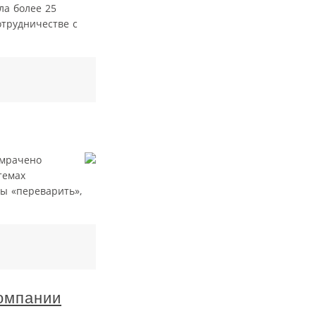
ла более 25
трудничестве с
омрачено
темах
ы «переварить»,
омпании