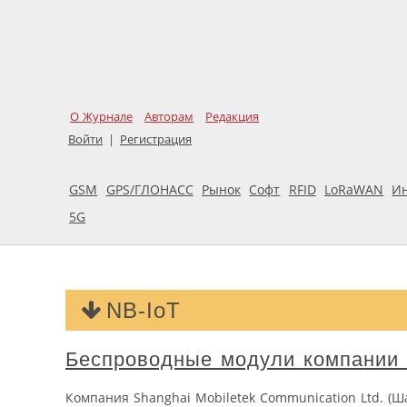
О Журнале
Авторам
Редакция
Войти
|
Регистрация
GSM
GPS/ГЛОНАСС
Рынок
Софт
RFID
LoRaWAN
И
5G
NB-IoT
Беспроводные модули компании M
Компания Shanghai Mobiletek Communication Ltd. (Ш