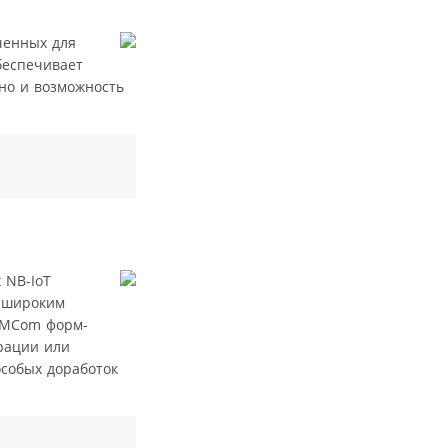
ченных для
беспечивает
но и возможность
 NB-IoT
т широким
IMCom форм-
грации или
особых доработок