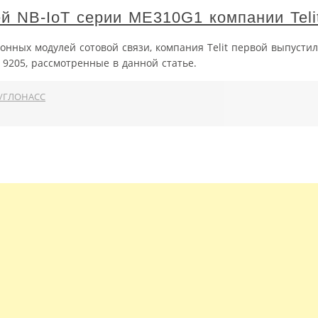
й NB-IoT серии ME310G1 компании Teli
нных модулей сотовой связи, компания Telit первой выпусти
9205, рассмотренные в данной статье.
/ГЛОНАСС