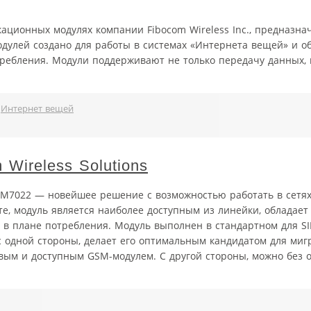
ационных модулях компании Fibocom Wireless Inc., предназна
одулей создано для работы в системах «Интернета вещей» и о
ебления. Модули поддерживают не только передачу данных, 
,
Интернет вещей
Wireless Solutions
SIM7022 — новейшее решение с возможностью работать в сетях
те, модуль является наиболее доступным из линейки, обладае
в плане потребления. Модуль выполнен в стандартном для S
 с одной стороны, делает его оптимальным кандидатом для ми
вым и доступным GSM-модулем. С другой стороны, можно без 