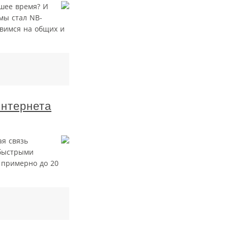
йшее время? И
мы стал NB­-
овимся на общих и
Интернета
ая связь
 быстрыми
т примерно до 20