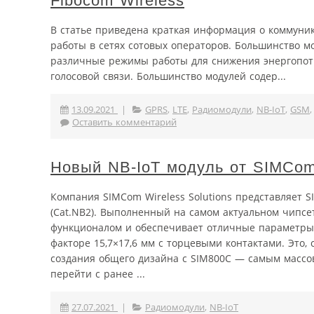
Fibocom Wireless
В статье приведена краткая информация о коммуник
работы в сетях сотовых операторов. Большинство м
различные режимы работы для снижения энергопотр
голосовой связи. Большинство модулей содер...
13.09.2021
|
GPRS
,
LTE
,
Радиомодули
,
NB-IoT
,
GSM
Оставить комментарий
Новый NB-IoT модуль от SIMCom 
Компания SIMCom Wireless Solutions представляет 
(Cat.NB2). Выполненный на самом актуальном чипсе
функционалом и обеспечивает отличные параметры 
факторе 15,7×17,6 мм с торцевыми контактами. Это,
создания общего дизайна с SIM800C — самым массо
перейти с ранее ...
27.07.2021
|
Радиомодули
,
NB-IoT