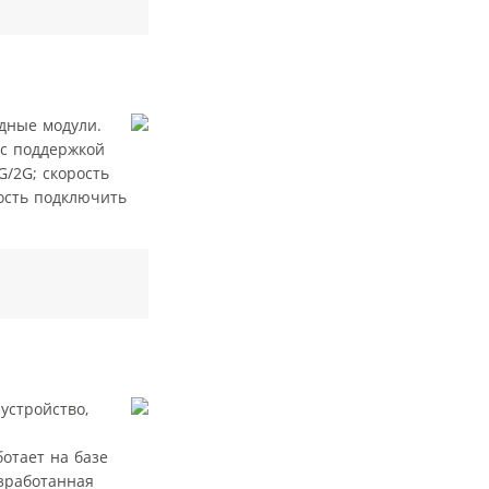
дные модули.
 с поддержкой
G/2G; скорость
ость подключить
устройство,
отает на базе
азработанная