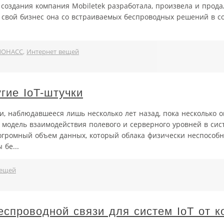
го создания компания Mobiletek разработала, произвела и прода
свой бизнес она со встраиваемых беспроводных решений в со
ЛОНАСС
,
Интернет вещей
гие IoT-штучки
, наблюдавшееся лишь несколько лет назад, пока несколько 
модель взаимодействия полевого и серверного уровней в сис
 огромный объем данных, который облака физически неспособн
бе...
вещей
спроводной связи для систем IoT от к