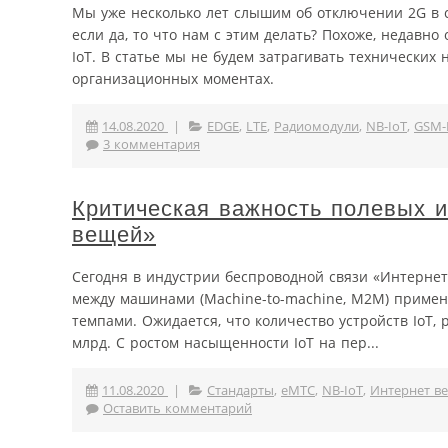
Мы уже несколько лет слышим об отключении 2G в 
если да, то что нам с этим делать? Похоже, недавно
IoT. В статье мы не будем затрагивать технических
организационных моментах.
14.08.2020
|
EDGE
,
LTE
,
Радиомодули
,
NB-IoT
,
GSM-
3 комментария
Критическая важность полевых и
вещей»
Сегодня в индустрии беспроводной связи «Интернет в
между машинами (Machine-to-machine, M2M) примен
темпами. Ожидается, что количество устройств IoT, 
млрд. C ростом насыщенности IoT на пер...
11.08.2020
|
Стандарты
,
eMTC
,
NB-IoT
,
Интернет в
Оставить комментарий