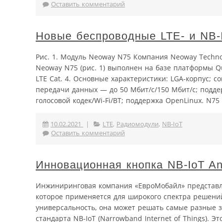
Оставить комментарий
Новые беспроводные LTE- и NB-
Рис. 1. Модуль Neoway N75 Компания Neoway Techn
Neoway N75 (рис. 1) выполнен на базе платформы 
LTE Cat. 4. Основные характеристики: LGA-корпус; с
передачи данных — до 50 Мбит/с/150 Мбит/с; подд
голосовой кодек/Wi-Fi/BT; поддержка OpenLinux. N75
10.02.2021
|
LTE
,
Радиомодули
,
NB-IoT
Оставить комментарий
Инновационная кнопка NB-IoT An
Инжиниринговая компания «ЕвроМобайл» представля
которое применяется для широкого спектра решени
универсальность, она может решать самые разные за
стандарта NB-IoT (Narrowband Internet of Things).