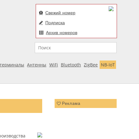
Свежий номер
Подписка
Архив номеров
Поиск
отерминалы
Антенны
WiFi
Bluetooth
ZigBee
NB-IoT
Реклама
роизводства