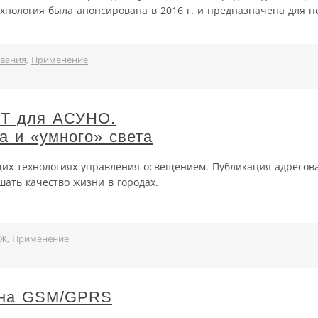
хнология была анонсирована в 2016 г. и предназначена для 
ования
,
Применение
IoT для АСУНО.
а и «умного» света
их технологиях управления освещением. Публикация адресова
шать качество жизни в городах.
ИЖ
,
Применение
мена GSM/GPRS