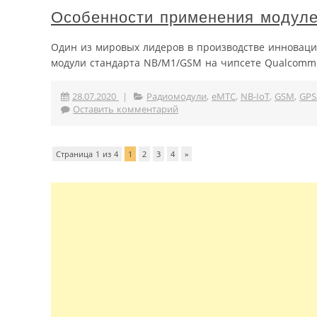
Особенности применения модуле
Один из мировых лидеров в производстве инновацио
модули стандарта NB/M1/GSM на чипсете Qualcomm 
28.07.2020
|
Радиомодули
,
eMTC
,
NB-IoT
,
GSM
,
GPS
Оставить комментарий
Страница 1 из 4
1
2
3
4
»