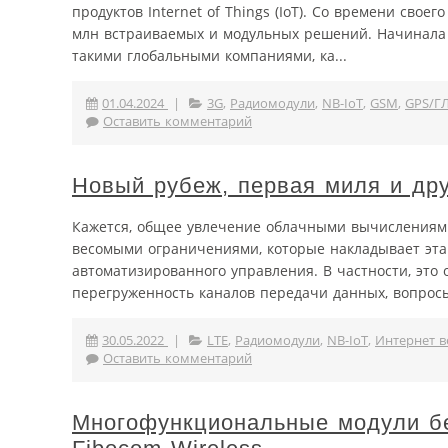
продуктов Internet of Things (IoT). Со времени свое
млн встраиваемых и модульных решений. Начинала 
такими глобальными компаниями, ка...
01.04.2024
|
3G
,
Радиомодули
,
NB-IoT
,
GSM
,
GPS/Г
Оставить комментарий
Новый рубеж, первая миля и дру
Кажется, общее увлечение облачными вычислениями
весомыми ограничениями, которые накладывает эта 
автоматизированного управления. В частности, это
перегруженность каналов передачи данных, вопросы 
30.05.2022
|
LTE
,
Радиомодули
,
NB-IoT
,
Интернет 
Оставить комментарий
Многофункциональные модули бе