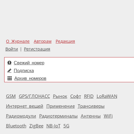
О Журнале
Авторам
Редакция
Войти
|
Регистрация
Свежий номер
Подписка
Архив номеров
GSM
GPS/ГЛОНАСС
Рынок
Софт
RFID
LoRaWAN
Интернет вещей
Применение
Трансиверы
Радиомодули
Радиотерминалы
Антенны
WiFi
Bluetooth
ZigBee
NB-IoT
5G