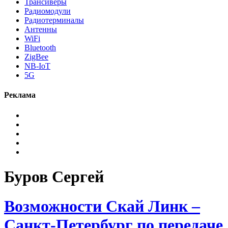
Трансиверы
Радиомодули
Радиотерминалы
Антенны
WiFi
Bluetooth
ZigBee
NB-IoT
5G
Реклама
Буров Сергей
Возможности Скай Линк –
Санкт-Петербург по передаче