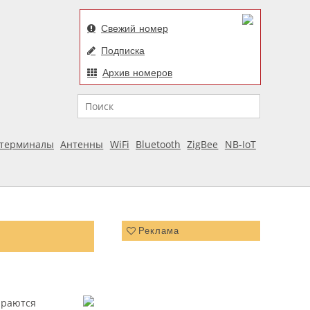
Свежий номер
Подписка
Архив номеров
Поиск
отерминалы
Антенны
WiFi
Bluetooth
ZigBee
NB-IoT
Реклама
араются