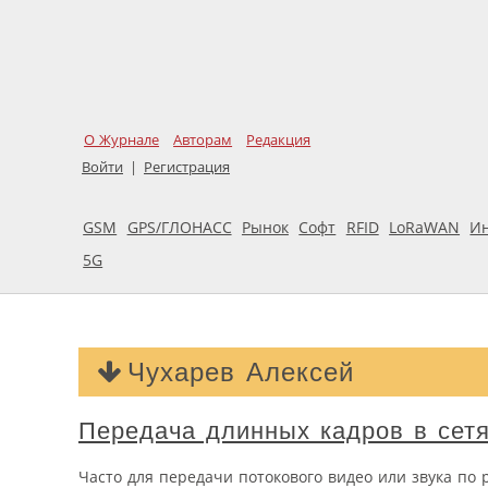
О Журнале
Авторам
Редакция
Войти
|
Регистрация
GSM
GPS/ГЛОНАСС
Рынок
Софт
RFID
LoRaWAN
И
5G
Чухарев Алексей
Передача длинных кадров в сетя
Часто для передачи потокового видео или звука по