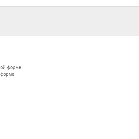
ной форме
 форме