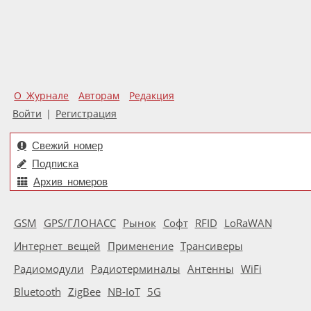
О Журнале
Авторам
Редакция
Войти
|
Регистрация
Свежий номер
Подписка
Архив номеров
GSM
GPS/ГЛОНАСС
Рынок
Софт
RFID
LoRaWAN
Интернет вещей
Применение
Трансиверы
Радиомодули
Радиотерминалы
Антенны
WiFi
Bluetooth
ZigBee
NB-IoT
5G