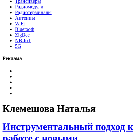
Трансиверы
Радиомодули
Радиотерминалы
Антенны
WiFi
Bluetooth
ZigBee
NB-IoT
5G
Реклама
Клемешова Наталья
Инструментальный подход к
работе с новыми