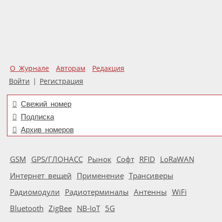
О Журнале
Авторам
Редакция
Войти
|
Регистрация
Свежий номер
Подписка
Архив номеров
GSM
GPS/ГЛОНАСС
Рынок
Софт
RFID
LoRaWAN
Интернет вещей
Применение
Трансиверы
Радиомодули
Радиотерминалы
Антенны
WiFi
Bluetooth
ZigBee
NB-IoT
5G