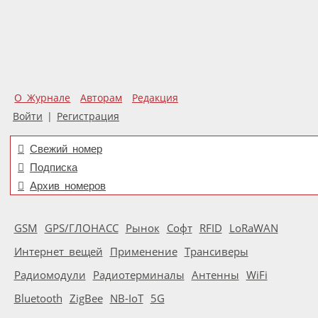
О Журнале
Авторам
Редакция
Войти
|
Регистрация
Свежий номер
Подписка
Архив номеров
GSM
GPS/ГЛОНАСС
Рынок
Софт
RFID
LoRaWAN
Интернет вещей
Применение
Трансиверы
Радиомодули
Радиотерминалы
Антенны
WiFi
Bluetooth
ZigBee
NB-IoT
5G