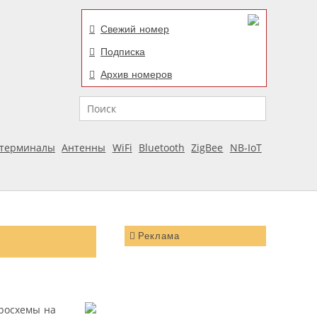
Свежий номер
Подписка
Архив номеров
Поиск
отерминалы
Антенны
WiFi
Bluetooth
ZigBee
NB-IoT
Реклама
кросхемы на