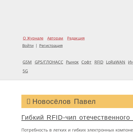
О Журнале
Авторам
Редакция
Войти
|
Регистрация
GSM
GPS/ГЛОНАСС
Рынок
Софт
RFID
LoRaWAN
И
5G
Новосёлов Павел
Гибкий RFID-чип отечественного
Потребность в легких и гибких электронных компон