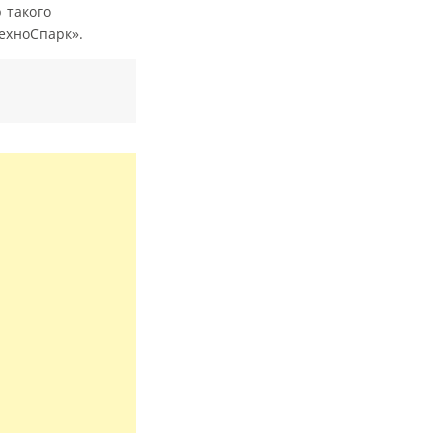
 такого
ехноСпарк».