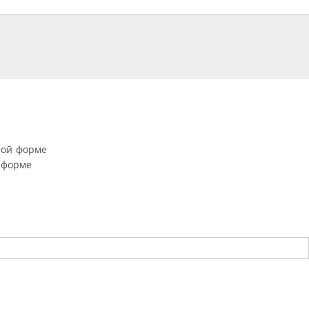
ной форме
 форме