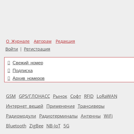
О Журнале
Авторам
Редакция
Войти
|
Регистрация
Свежий номер
Подписка
Архив номеров
GSM
GPS/ГЛОНАСС
Рынок
Софт
RFID
LoRaWAN
Интернет вещей
Применение
Трансиверы
Радиомодули
Радиотерминалы
Антенны
WiFi
Bluetooth
ZigBee
NB-IoT
5G