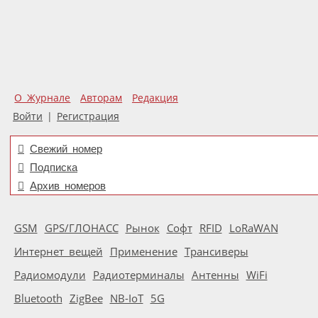
О Журнале
Авторам
Редакция
Войти
|
Регистрация
Свежий номер
Подписка
Архив номеров
GSM
GPS/ГЛОНАСС
Рынок
Софт
RFID
LoRaWAN
Интернет вещей
Применение
Трансиверы
Радиомодули
Радиотерминалы
Антенны
WiFi
Bluetooth
ZigBee
NB-IoT
5G