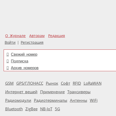
О Журнале
Авторам
Редакция
Войти
|
Регистрация
Свежий номер
Подписка
Архив номеров
GSM
GPS/ГЛОНАСС
Рынок
Софт
RFID
LoRaWAN
Интернет вещей
Применение
Трансиверы
Радиомодули
Радиотерминалы
Антенны
WiFi
Bluetooth
ZigBee
NB-IoT
5G