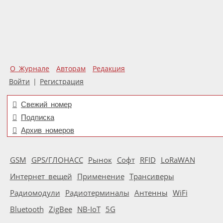
О Журнале
Авторам
Редакция
Войти
|
Регистрация
Свежий номер
Подписка
Архив номеров
GSM
GPS/ГЛОНАСС
Рынок
Софт
RFID
LoRaWAN
Интернет вещей
Применение
Трансиверы
Радиомодули
Радиотерминалы
Антенны
WiFi
Bluetooth
ZigBee
NB-IoT
5G