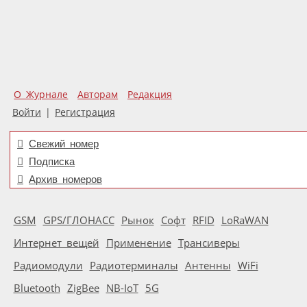
О Журнале
Авторам
Редакция
Войти
|
Регистрация
Свежий номер
Подписка
Архив номеров
GSM
GPS/ГЛОНАСС
Рынок
Софт
RFID
LoRaWAN
Интернет вещей
Применение
Трансиверы
Радиомодули
Радиотерминалы
Антенны
WiFi
Bluetooth
ZigBee
NB-IoT
5G