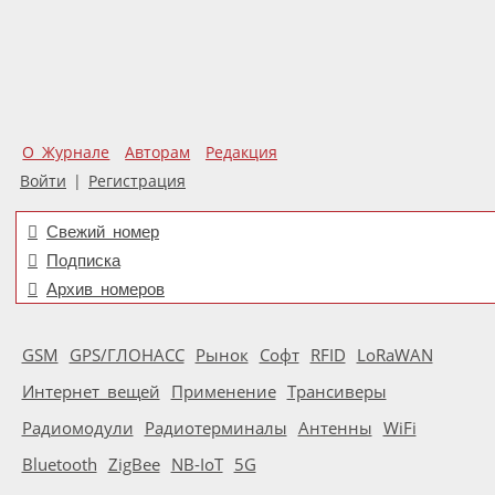
О Журнале
Авторам
Редакция
Войти
|
Регистрация
Свежий номер
Подписка
Архив номеров
GSM
GPS/ГЛОНАСС
Рынок
Софт
RFID
LoRaWAN
Интернет вещей
Применение
Трансиверы
Радиомодули
Радиотерминалы
Антенны
WiFi
Bluetooth
ZigBee
NB-IoT
5G