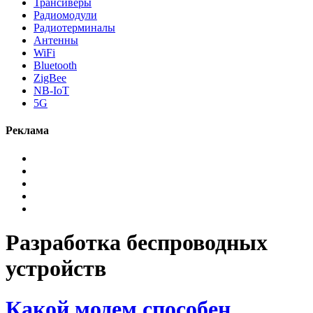
Трансиверы
Радиомодули
Радиотерминалы
Антенны
WiFi
Bluetooth
ZigBee
NB-IoT
5G
Реклама
Разработка беспроводных
устройств
Какой модем способен