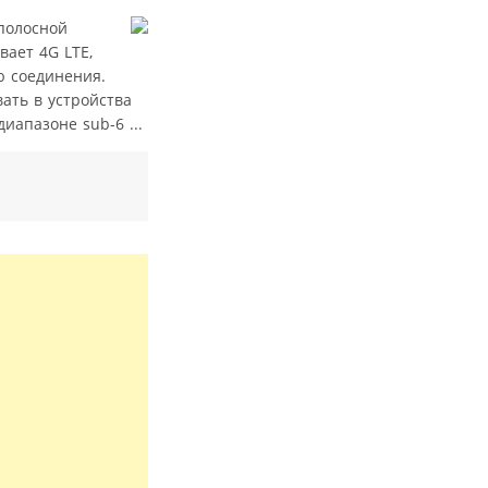
полосной
ает 4G LTE,
ю соединения.
ать в устройства
иапазоне sub-6 ...