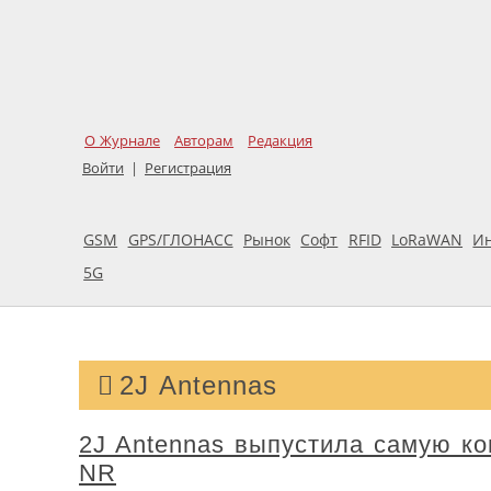
О Журнале
Авторам
Редакция
Войти
|
Регистрация
GSM
GPS/ГЛОНАСС
Рынок
Софт
RFID
LoRaWAN
И
5G
2J Antennas
2J Antennas выпустила самую к
NR