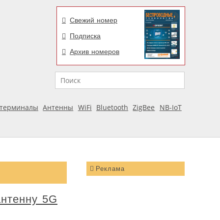
Свежий номер
Подписка
Архив номеров
Поиск
отерминалы
Антенны
WiFi
Bluetooth
ZigBee
NB-IoT
Реклама
антенну 5G