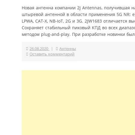
Новая антенна компании 2J Antennas, получившая 
штыревой антенной в области применения 5G NR: е
LPWA, CAT-X, NB-IoT, 2G и 3G. 2JW1683 отличается 
Сохраняет стабильный пиковый КПД во всех диапазо
методом plug-and-play. При разработке новинки бы
26.08.2020
|
Антенны
Оставить комментарий