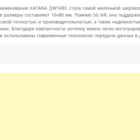
наименование KATANA 2JW1683, стала самой маленькой широко
е размеры составляют 10×80 мм. Помимо 5G NR, она поддержив
высокой точностью и производительностью, а также надежность
нах. Благодаря компактности антенну можно легко интегриров
ли использованы современные технологии передачи данных в д