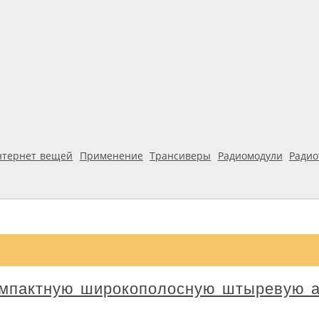
нтернет вещей
Применение
Трансиверы
Радиомодули
Ради
омпактную широкополосную штыревую 