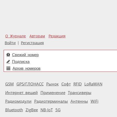
О Журнале
Авторам
Редакция
Войти
|
Регистрация
Свежий номер
Подписка
Архив номеров
GSM
GPS/ГЛОНАСС
Рынок
Софт
RFID
LoRaWAN
Интернет вещей
Применение
Трансиверы
Радиомодули
Радиотерминалы
Антенны
WiFi
Bluetooth
ZigBee
NB-IoT
5G