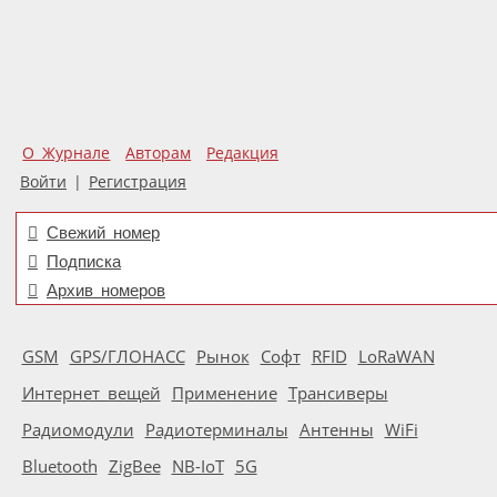
О Журнале
Авторам
Редакция
Войти
|
Регистрация
Свежий номер
Подписка
Архив номеров
GSM
GPS/ГЛОНАСС
Рынок
Софт
RFID
LoRaWAN
Интернет вещей
Применение
Трансиверы
Радиомодули
Радиотерминалы
Антенны
WiFi
Bluetooth
ZigBee
NB-IoT
5G