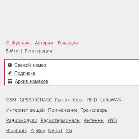
О Журнале
Авторам
Редакция
Войти
|
Регистрация
Свежий номер
Подписка
Архив номеров
GSM
GPS/ГЛОНАСС
Рынок
Софт
RFID
LoRaWAN
Интернет вещей
Применение
Трансиверы
Радиомодули
Радиотерминалы
Антенны
WiFi
Bluetooth
ZigBee
NB-IoT
5G