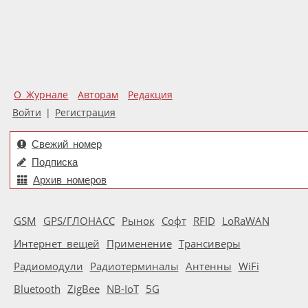
О Журнале
Авторам
Редакция
Войти
|
Регистрация
Свежий номер
Подписка
Архив номеров
GSM
GPS/ГЛОНАСС
Рынок
Софт
RFID
LoRaWAN
Интернет вещей
Применение
Трансиверы
Радиомодули
Радиотерминалы
Антенны
WiFi
Bluetooth
ZigBee
NB-IoT
5G