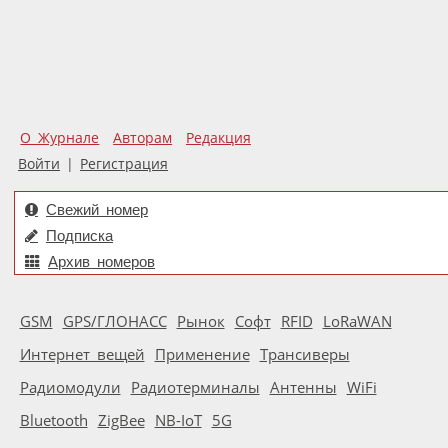
О Журнале
Авторам
Редакция
Войти
|
Регистрация
Свежий номер
Подписка
Архив номеров
GSM
GPS/ГЛОНАСС
Рынок
Софт
RFID
LoRaWAN
Интернет вещей
Применение
Трансиверы
Радиомодули
Радиотерминалы
Антенны
WiFi
Bluetooth
ZigBee
NB-IoT
5G