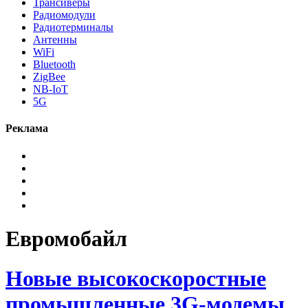
Трансиверы
Радиомодули
Радиотерминалы
Антенны
WiFi
Bluetooth
ZigBee
NB-IoT
5G
Реклама
Евромобайл
Новые высокоскоростные
промышленные 3G-модемы