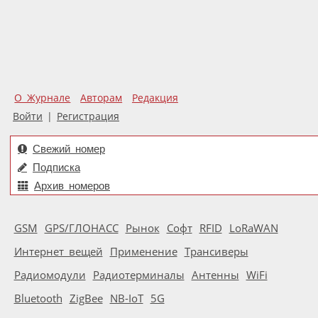
О Журнале
Авторам
Редакция
Войти
|
Регистрация
Свежий номер
Подписка
Архив номеров
GSM
GPS/ГЛОНАСС
Рынок
Софт
RFID
LoRaWAN
Интернет вещей
Применение
Трансиверы
Радиомодули
Радиотерминалы
Антенны
WiFi
Bluetooth
ZigBee
NB-IoT
5G