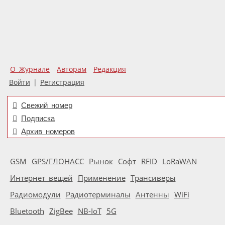
О Журнале
Авторам
Редакция
Войти
|
Регистрация
Свежий номер
Подписка
Архив номеров
GSM
GPS/ГЛОНАСС
Рынок
Софт
RFID
LoRaWAN
Интернет вещей
Применение
Трансиверы
Радиомодули
Радиотерминалы
Антенны
WiFi
Bluetooth
ZigBee
NB-IoT
5G