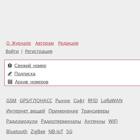
О Журнале
Авторам
Редакция
Войти
|
Регистрация
Свежий номер
Подписка
Архив номеров
GSM
GPS/ГЛОНАСС
Рынок
Софт
RFID
LoRaWAN
Интернет вещей
Применение
Трансиверы
Радиомодули
Радиотерминалы
Антенны
WiFi
Bluetooth
ZigBee
NB-IoT
5G