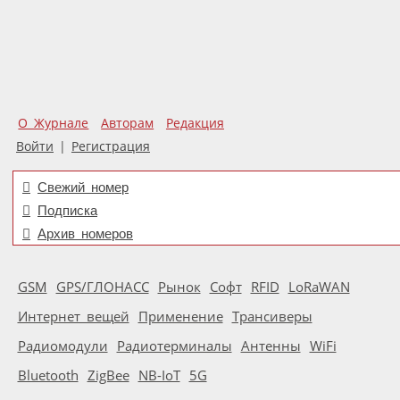
О Журнале
Авторам
Редакция
Войти
|
Регистрация
Свежий номер
Подписка
Архив номеров
GSM
GPS/ГЛОНАСС
Рынок
Софт
RFID
LoRaWAN
Интернет вещей
Применение
Трансиверы
Радиомодули
Радиотерминалы
Антенны
WiFi
Bluetooth
ZigBee
NB-IoT
5G