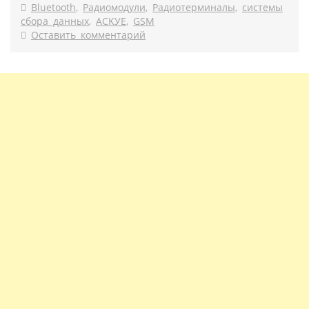
Bluetooth
,
Радиомодули
,
Радиотерминалы
,
системы
сбора данных
,
ACKУE
,
GSM
Оставить комментарий