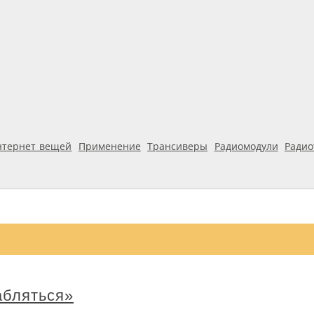
нтернет вещей
Применение
Трансиверы
Радиомодули
Ради
абляться»