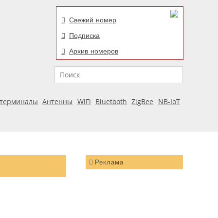
Свежий номер
Подписка
Архив номеров
Поиск
отерминалы
Антенны
WiFi
Bluetooth
ZigBee
NB-IoT
Реклама