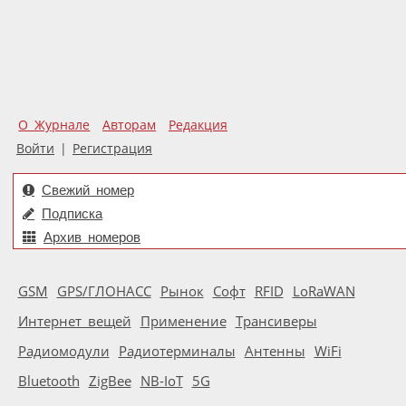
О Журнале
Авторам
Редакция
Войти
|
Регистрация
Свежий номер
Подписка
Архив номеров
GSM
GPS/ГЛОНАСС
Рынок
Софт
RFID
LoRaWAN
Интернет вещей
Применение
Трансиверы
Радиомодули
Радиотерминалы
Антенны
WiFi
Bluetooth
ZigBee
NB-IoT
5G