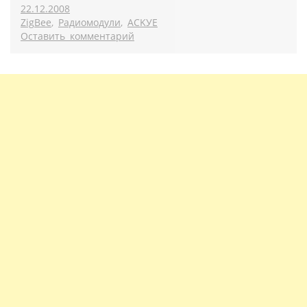
22.12.2008
ZigBee
,
Радиомодули
,
ACKУE
Оставить комментарий