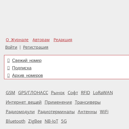
О Журнале
Авторам
Редакция
Войти
|
Регистрация
Свежий номер
Подписка
Архив номеров
GSM
GPS/ГЛОНАСС
Рынок
Софт
RFID
LoRaWAN
Интернет вещей
Применение
Трансиверы
Радиомодули
Радиотерминалы
Антенны
WiFi
Bluetooth
ZigBee
NB-IoT
5G