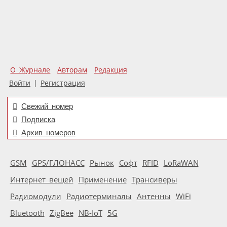
О Журнале
Авторам
Редакция
Войти
|
Регистрация
Свежий номер
Подписка
Архив номеров
GSM
GPS/ГЛОНАСС
Рынок
Софт
RFID
LoRaWAN
Интернет вещей
Применение
Трансиверы
Радиомодули
Радиотерминалы
Антенны
WiFi
Bluetooth
ZigBee
NB-IoT
5G