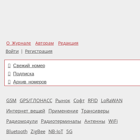
О Журнале
Авторам
Редакция
Войти
|
Регистрация
Свежий номер
Подписка
Архив номеров
GSM
GPS/ГЛОНАСС
Рынок
Софт
RFID
LoRaWAN
Интернет вещей
Применение
Трансиверы
Радиомодули
Радиотерминалы
Антенны
WiFi
Bluetooth
ZigBee
NB-IoT
5G