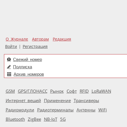
О Журнале
Авторам
Редакция
Войти
|
Регистрация
Свежий номер
Подписка
Архив номеров
GSM
GPS/ГЛОНАСС
Рынок
Софт
RFID
LoRaWAN
Интернет вещей
Применение
Трансиверы
Радиомодули
Радиотерминалы
Антенны
WiFi
Bluetooth
ZigBee
NB-IoT
5G