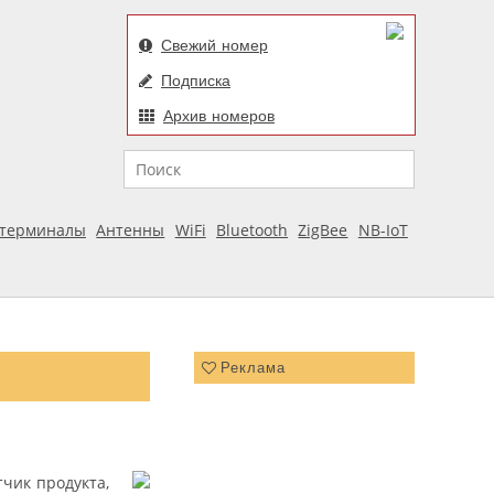
Свежий номер
Подписка
Архив номеров
Поиск
отерминалы
Антенны
WiFi
Bluetooth
ZigBee
NB-IoT
Реклама
чик продукта,