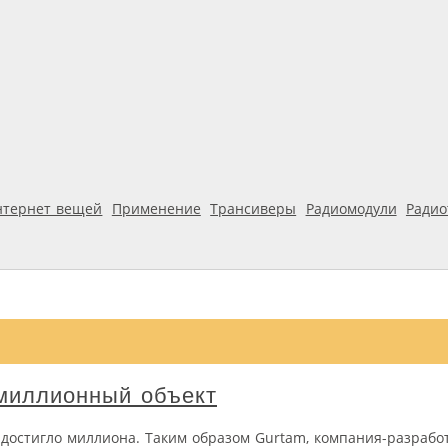
нтернет вещей
Применение
Трансиверы
Радиомодули
Ради
миллионный объект
 достигло миллиона. Таким образом Gurtam, компания-разработ