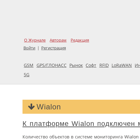
О Журнале
Авторам
Редакция
Войти
|
Регистрация
GSM
GPS/ГЛОНАСС
Рынок
Софт
RFID
LoRaWAN
И
5G
Wialon
К платформе Wialon подключен 
Количество объектов в системе мониторинга Wialon