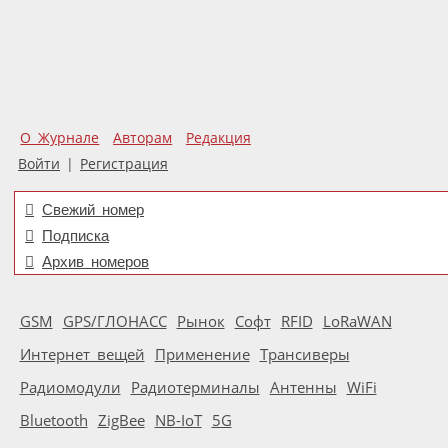
О Журнале
Авторам
Редакция
Войти
|
Регистрация
Свежий номер
Подписка
Архив номеров
GSM
GPS/ГЛОНАСС
Рынок
Софт
RFID
LoRaWAN
Интернет вещей
Применение
Трансиверы
Радиомодули
Радиотерминалы
Антенны
WiFi
Bluetooth
ZigBee
NB-IoT
5G