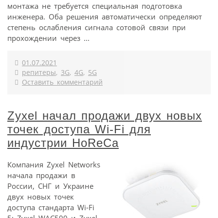
монтажа не требуется специальная подготовка
инженера. Оба решения автоматически определяют
степень ослабления сигнала сотовой связи при
прохождении через ...
01.07.2021
репитеры
,
3G
,
4G
,
5G
Оставить комментарий
Zyxel начал продажи двух новых
точек доступа Wi-Fi для
индустрии HoReCa
Компания Zyxel Networks
начала продажи в
России, СНГ и Украине
двух новых точек
доступа стандарта Wi-Fi
5: Zyxel WAC500 и Zyxel