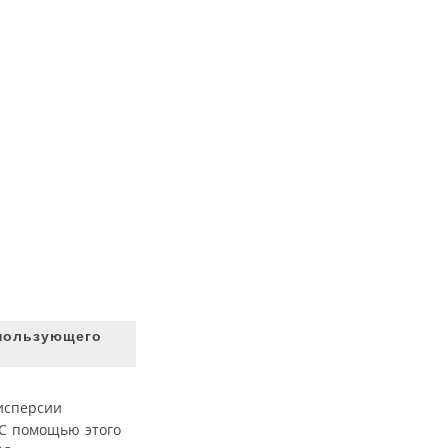
спользующего
исперсии
 С помощью этого