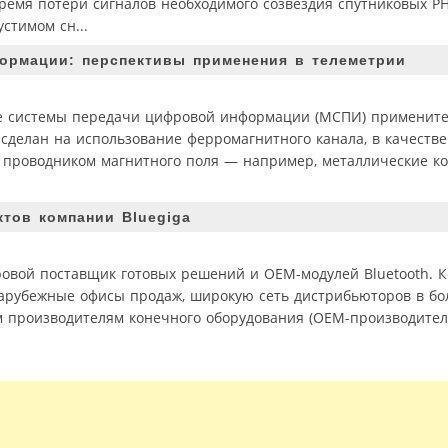
ремя потери сигналов необходимого созвездия спутниковых Р
стимом сн...
ормации: перспективы применения в телеметрии
е системы передачи цифровой информации (МСПИ) примените
делан на использование ферромагнитного канала, в качестве
 проводником магнитного поля — например, металлические к
ктов компании Bluegiga
мировой поставщик готовых решений и OEM-модулей Bluetooth. 
зарубежные офисы продаж, широкую сеть дистрибьюторов в бо
м производителям конечного оборудования (OEM-производител