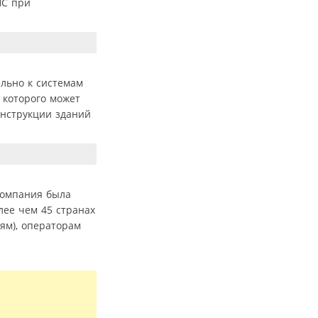
НС при
льно к системам
 которого может
онструкции зданий
Компания была
лее чем 45 странах
ям), операторам