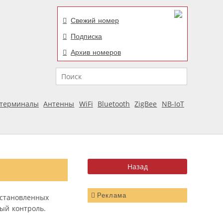
Свежий номер
Подписка
Архив номеров
Поиск
отерминалы
Антенны
WiFi
Bluetooth
ZigBee
NB-IoT
Реклама
установленных
ый контроль.