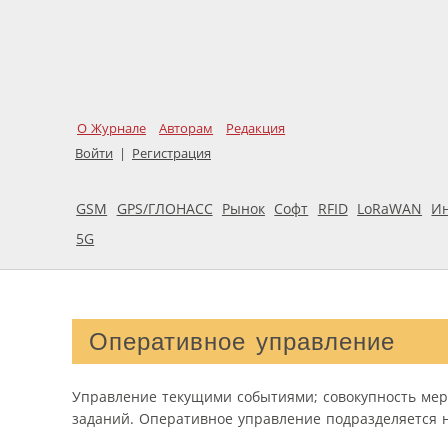
О Журнале
Авторам
Редакция
Войти
|
Регистрация
GSM
GPS/ГЛОНАСС
Рынок
Софт
RFID
LoRaWAN
И
5G
Оперативное управление
Управление текущими событиями; совокупность мер
заданий. Оперативное управление подразделяется 