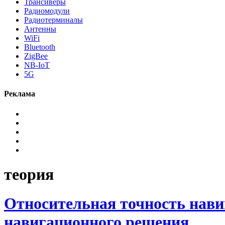
Трансиверы
Радиомодули
Радиотерминалы
Антенны
WiFi
Bluetooth
ZigBee
NB-IoT
5G
Реклама
теория
Относительная точность нави
навигационного решения