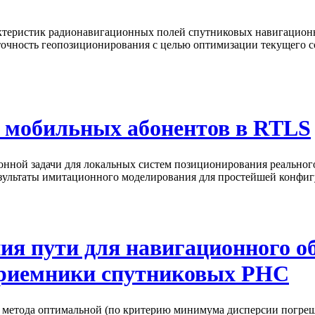
рактеристик радионавигационных полей спутниковых навигацио
очность геопозиционирования с целью оптимизации текущего с
т мобильных абонентов в RTLS
ной задачи для локальных систем позиционирования реального в
зультаты имитационного моделирования для простейшей конфиг
ия пути для навигационного о
приемники спутниковых РНС
ий метода оптимальной (по критерию минимума дисперсии погре