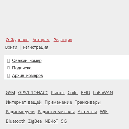
О Журнале
Авторам
Редакция
Войти
|
Регистрация
Свежий номер
Подписка
Архив номеров
GSM
GPS/ГЛОНАСС
Рынок
Софт
RFID
LoRaWAN
Интернет вещей
Применение
Трансиверы
Радиомодули
Радиотерминалы
Антенны
WiFi
Bluetooth
ZigBee
NB-IoT
5G