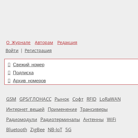
О Журнале
Авторам
Редакция
Войти
|
Регистрация
Свежий номер
Подписка
Архив номеров
GSM
GPS/ГЛОНАСС
Рынок
Софт
RFID
LoRaWAN
Интернет вещей
Применение
Трансиверы
Радиомодули
Радиотерминалы
Антенны
WiFi
Bluetooth
ZigBee
NB-IoT
5G