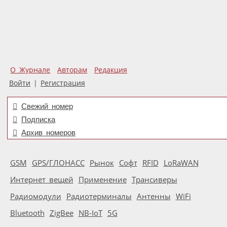
О Журнале
Авторам
Редакция
Войти
|
Регистрация
Свежий номер
Подписка
Архив номеров
GSM
GPS/ГЛОНАСС
Рынок
Софт
RFID
LoRaWAN
Интернет вещей
Применение
Трансиверы
Радиомодули
Радиотерминалы
Антенны
WiFi
Bluetooth
ZigBee
NB-IoT
5G