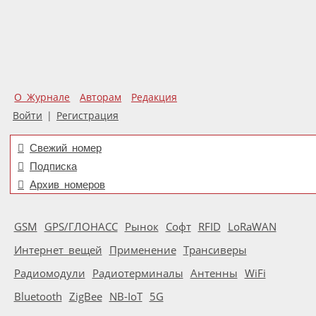
О Журнале
Авторам
Редакция
Войти
|
Регистрация
Свежий номер
Подписка
Архив номеров
GSM
GPS/ГЛОНАСС
Рынок
Софт
RFID
LoRaWAN
Интернет вещей
Применение
Трансиверы
Радиомодули
Радиотерминалы
Антенны
WiFi
Bluetooth
ZigBee
NB-IoT
5G