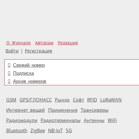
О Журнале
Авторам
Редакция
Войти
|
Регистрация
Свежий номер
Подписка
Архив номеров
GSM
GPS/ГЛОНАСС
Рынок
Софт
RFID
LoRaWAN
Интернет вещей
Применение
Трансиверы
Радиомодули
Радиотерминалы
Антенны
WiFi
Bluetooth
ZigBee
NB-IoT
5G