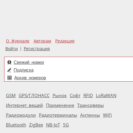
О Журнале
Авторам
Редакция
Войти
|
Регистрация
Свежий номер
Подписка
Архив номеров
GSM
GPS/ГЛОНАСС
Рынок
Софт
RFID
LoRaWAN
Интернет вещей
Применение
Трансиверы
Радиомодули
Радиотерминалы
Антенны
WiFi
Bluetooth
ZigBee
NB-IoT
5G